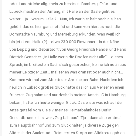
oder Landstriche allgemein zu bereisen. Bamberg, Erfurt und
Lübeck machten den Anfang, mit Halle an der Saale geht es
weiter. …ja… warum Halle ?… Nun, ich war hier halt noch nie, hab
gehört das es hier ganz nett ist und kann von hieraus noch die
Domstädte Naumburg und Merseburg erkunden. Was weiß ich
bis jetzt von Halle (?)… etwa 230.000 Einwohner… in der Nähe
von Leipzig und Geburtsort von Georg Friedrich Händel und Hans
Dietrich Genscher. „In Halle wer’n die Doofen nicht alle“ … diesen
Spruch, im breitestem Sächsisch gesprochen, kenne ich noch aus
meiner Leipziger Zeit… mal sehen was dran ist oder auch nicht…
Kommen wir mal zum Abenteuer Anreise per Bahn. Nachdem ich
neulich in Lübeck großes Glück hatte das ich aus Versehen einen
früheren Zug nahm und nur deshalb meinen Anschluß in Hamburg
bekam, hatte ich heute weniger Glück. Das erste was ich auf der
Anzeigetafel vom Gleis 7 meines Heimatbahnhofes Berlin
Gesundbrunnen las, war „Zug fällt aus“. Tja… dann also erstmal
zum Hauptbahnhof und zum Glück halten ja diverse Züge gen
Süden in der Saalestadt. Beim ersten Stopp am Südkreuz gab es