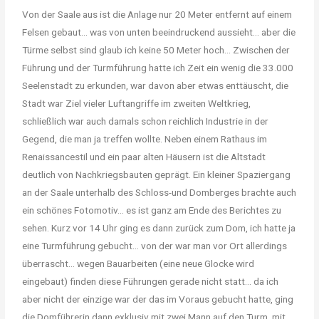
Von der Saale aus ist die Anlage nur 20 Meter entfernt auf einem
Felsen gebaut… was von unten beeindruckend aussieht… aber die
Türme selbst sind glaub ich keine 50 Meter hoch… Zwischen der
Führung und der Turmführung hatte ich Zeit ein wenig die 33.000
Seelenstadt zu erkunden, war davon aber etwas enttäuscht, die
Stadt war Ziel vieler Luftangriffe im zweiten Weltkrieg,
schließlich war auch damals schon reichlich Industrie in der
Gegend, die man ja treffen wollte. Neben einem Rathaus im
Renaissancestil und ein paar alten Häusern ist die Altstadt
deutlich von Nachkriegsbauten geprägt. Ein kleiner Spaziergang
an der Saale unterhalb des Schloss-und Domberges brachte auch
ein schönes Fotomotiv… es ist ganz am Ende des Berichtes zu
sehen. Kurz vor 14 Uhr ging es dann zurück zum Dom, ich hatte ja
eine Turmführung gebucht… von der war man vor Ort allerdings
überrascht… wegen Bauarbeiten (eine neue Glocke wird
eingebaut) finden diese Führungen gerade nicht statt… da ich
aber nicht der einzige war der das im Voraus gebucht hatte, ging
die Domführerin dann exklusiv mit zwei Mann auf den Turm, mit