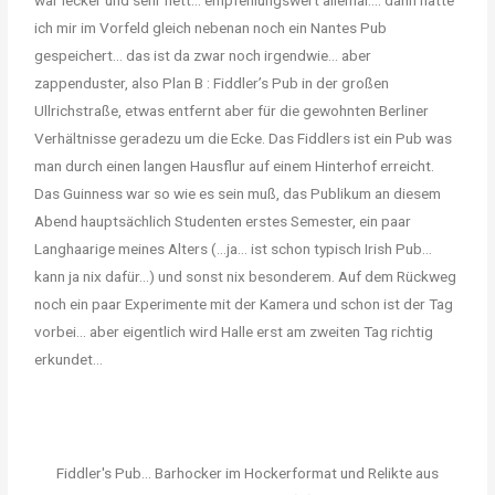
war lecker und sehr nett… empfehlungswert allemal…. dann hatte
ich mir im Vorfeld gleich nebenan noch ein Nantes Pub
gespeichert… das ist da zwar noch irgendwie… aber
zappenduster, also Plan B : Fiddler’s Pub in der großen
Ullrichstraße, etwas entfernt aber für die gewohnten Berliner
Verhältnisse geradezu um die Ecke. Das Fiddlers ist ein Pub was
man durch einen langen Hausflur auf einem Hinterhof erreicht.
Das Guinness war so wie es sein muß, das Publikum an diesem
Abend hauptsächlich Studenten erstes Semester, ein paar
Langhaarige meines Alters (…ja… ist schon typisch Irish Pub…
kann ja nix dafür…) und sonst nix besonderem. Auf dem Rückweg
noch ein paar Experimente mit der Kamera und schon ist der Tag
vorbei… aber eigentlich wird Halle erst am zweiten Tag richtig
erkundet…
Fiddler's Pub... Barhocker im Hockerformat und Relikte aus