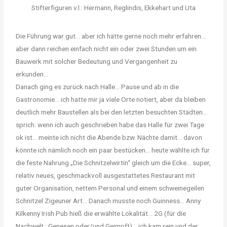
Stifterfiguren v.l.: Hermann, Reglindis, Ekkehart und Uta
Die Führung war gut… aber ich hätte gerne noch mehr erfahren…
aber dann reichen einfach nicht ein oder zwei Stunden um ein
Bauwerk mit solcher Bedeutung und Vergangenheit zu
erkunden…
Danach ging es zurück nach Halle… Pause und ab in die
Gastronomie… ich hatte mir ja viele Orte notiert, aber da bleiben
deutlich mehr Baustellen als bei den letzten besuchten Städten…
sprich: wenn ich auch geschrieben habe das Halle für zwei Tage
ok ist… meinte ich nicht die Abende bzw. Nächte damit… davon
könnte ich nämlich noch ein paar bestücken… heute wählte ich für
die feste Nahrung „Die Schnitzelwirtin“ gleich um die Ecke… super,
relativ neues, geschmackvoll ausgestattetes Restaurant mit
guter Organisation, nettem Personal und einem schweinegeilen
Schnitzel Zigeuner Art… Danach musste noch Guinness… Anny
Kilkenny Irish Pub hieß die erwählte Lokalität… 2G (für die
Nachwelt : Genesen oder/und Geimpft)… ich kam rein und der