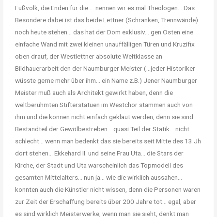
Fußvolk, die Enden für die … nennen wir es mal Theologen… Das
Besondere dabei ist das beide Lettner (Schranken, Trennwände)
noch heute stehen… das hat der Dom exklusiv… gen Osten eine
einfache Wand mit zwei kleinen unauffälligen Türen und Kruzifix
oben drauf, der Westlettner absolute Weltklasse an
Bildhauerarbeit den der Naumburger Meister (…jeder Historiker
wüsste gerne mehr über ihm… ein Name z.B.) Jener Naumburger
Meister muß auch als Architekt gewirkt haben, denn die
weltberühmten Stifterstatuen im Westchor stammen auch von
ihm und die können nicht einfach geklaut werden, denn sie sind
Bestandteil der Gewölbestreben… quasi Teil der Statik… nicht
schlecht… wenn man bedenkt das sie bereits seit Mitte des 13.Jh
dort stehen… Ekkehard II. und seine Frau Uta… die Stars der
Kirche, der Stadt und Uta warscheinlich das Topmodell des
gesamten Mittelalters… nun ja… wie die wirklich aussahen…
konnten auch die Künstler nicht wissen, denn die Personen waren
zur Zeit der Erschaffung bereits über 200 Jahre tot… egal, aber
es sind wirklich Meisterwerke, wenn man sie sieht, denkt man