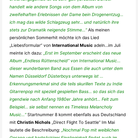
handelt wie andere Songs von dem Album von
zweifelhaften Erlebnissen der Dame bein Drogenentzug…
ich mag das wilde Schlagzeug sehr… und natürlich ihre
stets zur Dramatik neigende Stimme…“
Als meinen
persönlichen Sommerhit möchte ich das Lied
„Liebesformular“ von
International Music
adeln…im Juli
meinte ich dazu:
„Erst im September erscheint das neue
Album „Endless Rüttenscheid“ von International Music…
dieser wunderbaren Band aus Essen die auch unter dem
Namen Düsseldorf Düsterboys unterwegs ist …
Erkennungsmerkmal sind die teils skurillen Texte zu Indie
Gitarrenpop mit speziell gespielten Bass… so das sich das
irgendwie nach Anfang 1980er Jahre anhört… Felt zum
Beispiel… sie selbst nennen es Timeless Melancholy
Music…“
Startnummer 8 kommt ebenfalls aus Deutschland
mit
Christin Nichols
„Direct Flight To Seattle“ Im Mai
lautete die Beschreibung:
„Nochmal Pop mit weiblichen
Gesang und hartnäckiger Eingängigkeit findet auch im