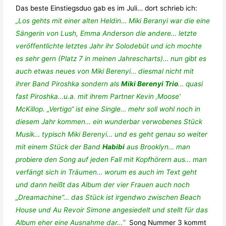
Das beste Einstiegsduo gab es im Juli… dort schrieb ich:
„Los gehts mit einer alten Heldin… Miki Beranyi war die eine
Sängerin von Lush, Emma Anderson die andere… letzte
veröffentlichte letztes Jahr ihr Solodebüt und ich mochte
es sehr gern (Platz 7 in meinen Jahrescharts)… nun gibt es
auch etwas neues von Miki Berenyi… diesmal nicht mit
ihrer Band Piroshka sondern als
Miki Berenyi Trio
… quasi
fast Piroshka…u.a. mit ihrem Partner Kevin ‚Moose‘
McKillop. „Vertigo“ ist eine Single… mehr soll wohl noch in
diesem Jahr kommen… ein wunderbar verwobenes Stück
Musik… typisch Miki Berenyi… und es geht genau so weiter
mit einem Stück der Band
Habibi
aus Brooklyn… man
probiere den Song auf jeden Fall mit Kopfhörern aus… man
verfängt sich in Träumen… worum es auch im Text geht
und dann heißt das Album der vier Frauen auch noch
„Dreamachine“… das Stück ist irgendwo zwischen Beach
House und Au Revoir Simone angesiedelt und stellt für das
Album eher eine Ausnahme dar…“
Song Nummer 3 kommt