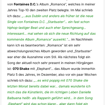
von
Fontaines D.C.
’s Album „Romance“, welches in meiner
Jahres Top-10 den zweiten Platz belegte. Im Mai schrieb
ich dazu:
„…aus Dublin und anders als früher ist die neue
Single von Fontaines D.C. „Starbuster“… ein fast schon
hiphop-lastiger Beat und auch eher Sprechgesang…
interessant… mal sehen ob sich die neue Richtung auf das
kommende Album „Romance“ auswirkt.“
… im Nachhinein
kann ich es beantworten: „Romance“ ist ein sehr
abwechslungsreiches Album geworden und „Starbuster“
war eher die Ausnahme vom Stil. Als nächstes folgt ein
Song der aktuell noch sehr present in meinen Hörgängen
ist:
070 Shake
mit „Elephant“… das Album wurde immerhin
Platz 5 des Jahres, im Dezember, also vor ein paar Wochen
schrieb ich dazu:
„…es wird poppig mit 070 Shake die
letzten Monat bereits dabei war… damals wunderte ich
mich das die Künstlerin, die im richtigen Leben Danielle
Balbuena heißt- als Rapperin geführt wird… in dem Song
„Elephant“ wird das schon klarer… aber dann folgt ein