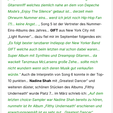
Gitarrenriff welches ziemlich nahe an dem von Depeche
Mode’s „Enjoy The Silence“ gebaut ist… derzeit mein
Ohrwurm Nummer eins… werd ich jetzt noch Hip-Hop Fan
(?)… keine Angst… „
Song 5 ist der Vertreter des Nummer-
Eins-Albums des Jahres…
GIFT
aus New York City mit
„Light Runner“… dazu fiel mir im September folgendes ein:
„Es folgt bester tanzbarer Indiepop der New Yorker Band
GIFT welche auch beim letzten mal schon dabei waren…
Super Album mit Synthies und Dreampop Gitarren… da
wackelt Tanzmaus McLarsens große Zehe… sollte mich
nicht wundern wenn sich deren Musik gut verkaufen
würde.“
Auch die Interpretin von Song 6 konnte in der Top-
10 punkten…
Nadine Shah
mit „Greatest Dancer“ und
weiteren düster, schönen Stücken des Albums „Filthy
Underneath“ wurde Platz 7… im März schrieb ich:
„Auf dem
letzten choice-Sampler war Nadine Shah bereits zu hören,
nunmehr ist ihr Album „Filthy Underneath“ erschienen und
erwartungsgemäß ist es sehr gut. „Greatest Dancer“