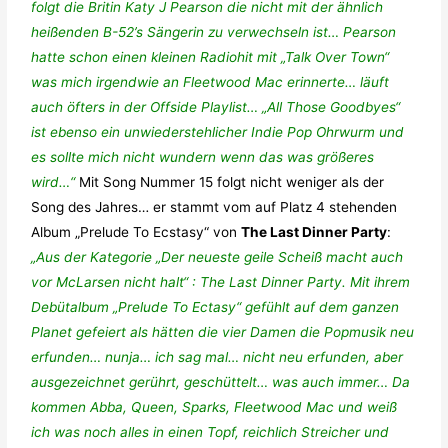
folgt die Britin Katy J Pearson die nicht mit der ähnlich
heißenden B-52’s Sängerin zu verwechseln ist… Pearson
hatte schon einen kleinen Radiohit mit „Talk Over Town“
was mich irgendwie an Fleetwood Mac erinnerte… läuft
auch öfters in der Offside Playlist… „All Those Goodbyes“
ist ebenso ein unwiederstehlicher Indie Pop Ohrwurm und
es sollte mich nicht wundern wenn das was größeres
wird…“
Mit Song Nummer 15 folgt nicht weniger als der
Song des Jahres… er stammt vom auf Platz 4 stehenden
Album „Prelude To Ecstasy“ von
The Last Dinner Party
:
„Aus der Kategorie „Der neueste geile Scheiß macht auch
vor McLarsen nicht halt“ : The Last Dinner Party. Mit ihrem
Debütalbum „Prelude To Ectasy“ gefühlt auf dem ganzen
Planet gefeiert als hätten die vier Damen die Popmusik neu
erfunden… nunja… ich sag mal… nicht neu erfunden, aber
ausgezeichnet gerührt, geschüttelt… was auch immer… Da
kommen Abba, Queen, Sparks, Fleetwood Mac und weiß
ich was noch alles in einen Topf, reichlich Streicher und