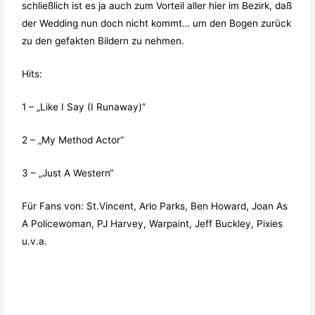
schließlich ist es ja auch zum Vorteil aller hier im Bezirk, daß
der Wedding nun doch nicht kommt… um den Bogen zurück
zu den gefakten Bildern zu nehmen.
Hits:
1 – „Like I Say (I Runaway)“
2 – „My Method Actor“
3 – „Just A Western“
Für Fans von: St.Vincent, Arlo Parks, Ben Howard, Joan As
A Policewoman, PJ Harvey, Warpaint, Jeff Buckley, Pixies
u.v.a.