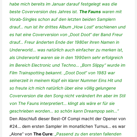
habe mich bereits im Januar darauf festgelegt was die
beste Coverversion des Jahres ist.
The Fauns
waren mit
Vorab-Singles schon auf den letzten beiden Samplern
drauf… nun ist ihr drittes Album „How Lost“ erschienen und
es hat eine Coverversion von „Doot Doot“ der Band Freur
drauf… Freur änderten Ende der 1980er ihren Namen in
Underworld… was natürlich auch einfacher zu merken ist,
als Underworld waren sie in den 1990ern sehr erfolgreich
im Bereich Electronic und Techno… „Born Slippy“ wurde im
Film Trainspotting bekannt. „Doot Doot“ von 1983 war
seinerzeit in meinem Kopf ein klarer Nummer Eins Hit und
so freute ich mich natürlich über eine völlig gelungene
Coverversion die den Song nicht verändert ihn aber im Stil
von The Fauns interpretiert… klingt als wäre er für sie
geschrieben worden… so schön kann Dreampop sein…“
Den Abschluß dieser Best-Of Compi macht der Opener von
#24… dem ersten Sampler im monatlichen Turnus… es war
„Alone“ von
The Cure
:
„Passend zu den ersten fallenden