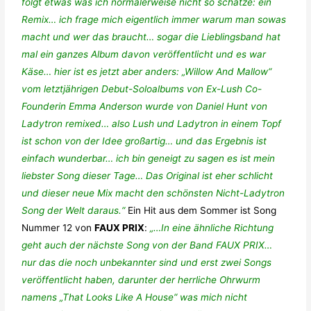
folgt etwas was ich normalerweise nicht so schätze: ein
Remix… ich frage mich eigentlich immer warum man sowas
macht und wer das braucht… sogar die Lieblingsband hat
mal ein ganzes Album davon veröffentlicht und es war
Käse… hier ist es jetzt aber anders: „Willow And Mallow“
vom letztjährigen Debut-Soloalbums von Ex-Lush Co-
Founderin Emma Anderson wurde von Daniel Hunt von
Ladytron remixed… also Lush und Ladytron in einem Topf
ist schon von der Idee großartig… und das Ergebnis ist
einfach wunderbar… ich bin geneigt zu sagen es ist mein
liebster Song dieser Tage… Das Original ist eher schlicht
und dieser neue Mix macht den schönsten Nicht-Ladytron
Song der Welt daraus.“
Ein Hit aus dem Sommer ist Song
Nummer 12 von
FAUX PRIX
:
„…In eine ähnliche Richtung
geht auch der nächste Song von der Band FAUX PRIX…
nur das die noch unbekannter sind und erst zwei Songs
veröffentlicht haben, darunter der herrliche Ohrwurm
namens „That Looks Like A House“ was mich nicht