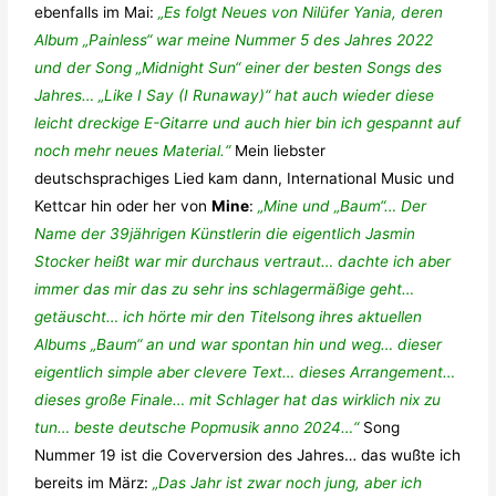
ebenfalls im Mai:
„Es folgt Neues von Nilüfer Yania, deren
Album „Painless“ war meine Nummer 5 des Jahres 2022
und der Song „Midnight Sun“ einer der besten Songs des
Jahres… „Like I Say (I Runaway)“ hat auch wieder diese
leicht dreckige E-Gitarre und auch hier bin ich gespannt auf
noch mehr neues Material.“
Mein liebster
deutschsprachiges Lied kam dann, International Music und
Kettcar hin oder her von
Mine
:
„Mine und „Baum“… Der
Name der 39jährigen Künstlerin die eigentlich Jasmin
Stocker heißt war mir durchaus vertraut… dachte ich aber
immer das mir das zu sehr ins schlagermäßige geht…
getäuscht… ich hörte mir den Titelsong ihres aktuellen
Albums „Baum“ an und war spontan hin und weg… dieser
eigentlich simple aber clevere Text… dieses Arrangement…
dieses große Finale… mit Schlager hat das wirklich nix zu
tun… beste deutsche Popmusik anno 2024…“
Song
Nummer 19 ist die Coverversion des Jahres… das wußte ich
bereits im März:
„Das Jahr ist zwar noch jung, aber ich