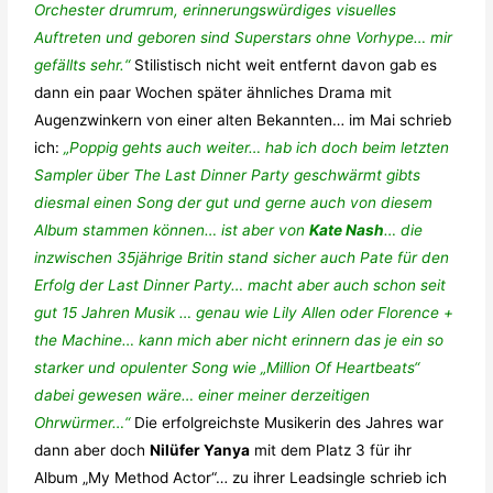
Orchester drumrum, erinnerungswürdiges visuelles
Auftreten und geboren sind Superstars ohne Vorhype… mir
gefällts sehr.“
Stilistisch nicht weit entfernt davon gab es
dann ein paar Wochen später ähnliches Drama mit
Augenzwinkern von einer alten Bekannten… im Mai schrieb
ich:
„Poppig gehts auch weiter… hab ich doch beim letzten
Sampler über The Last Dinner Party geschwärmt gibts
diesmal einen Song der gut und gerne auch von diesem
Album stammen können… ist aber von
Kate Nash
… die
inzwischen 35jährige Britin stand sicher auch Pate für den
Erfolg der Last Dinner Party… macht aber auch schon seit
gut 15 Jahren Musik … genau wie Lily Allen oder Florence +
the Machine… kann mich aber nicht erinnern das je ein so
starker und opulenter Song wie „Million Of Heartbeats“
dabei gewesen wäre… einer meiner derzeitigen
Ohrwürmer…“
Die erfolgreichste Musikerin des Jahres war
dann aber doch
Nilüfer Yanya
mit dem Platz 3 für ihr
Album „My Method Actor“… zu ihrer Leadsingle schrieb ich