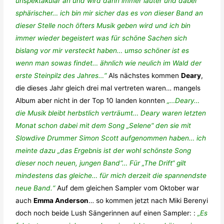
unspektakulär an und wird dann immer lauter und dabei
sphärischer… ich bin mir sicher das es von dieser Band an
dieser Stelle noch öfters Musik geben wird und ich bin
immer wieder begeistert was für schöne Sachen sich
bislang vor mir versteckt haben… umso schöner ist es
wenn man sowas findet… ähnlich wie neulich im Wald der
erste Steinpilz des Jahres…“
Als nächstes kommen
Deary
,
die dieses Jahr gleich drei mal vertreten waren… mangels
Album aber nicht in der Top 10 landen konnten
„…Deary…
die Musik bleibt herbstlich verträumt… Deary waren letzten
Monat schon dabei mit dem Song „Selene“ den sie mit
Slowdive Drummer Simon Scott aufgenommen haben… ich
meinte dazu „das Ergebnis ist der wohl schönste Song
dieser noch neuen, jungen Band“… Für „The Drift“ gilt
mindestens das gleiche… für mich derzeit die spannendste
neue Band.“
Auf dem gleichen Sampler vom Oktober war
auch
Emma Anderson
… so kommen jetzt nach Miki Berenyi
doch noch beide Lush Sängerinnen auf einen Sampler: :
„Es