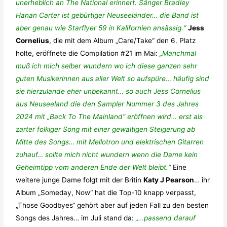
unerheblich an The National erinnert. Sänger Bradley
Hanan Carter ist gebürtiger Neuseeländer… die Band ist
aber genau wie Starflyer 59 in Kalifornien ansässig.“
Jess
Cornelius
, die mit dem Album „Care/Take“ den 6. Platz
holte, eröffnete die Compilation #21 im Mai:
„Manchmal
muß ich mich selber wundern wo ich diese ganzen sehr
guten Musikerinnen aus aller Welt so aufspüre… häufig sind
sie hierzulande eher unbekannt… so auch Jess Cornelius
aus Neuseeland die den Sampler Nummer 3 des Jahres
2024 mit „Back To The Mainland“ eröffnen wird… erst als
zarter folkiger Song mit einer gewaltigen Steigerung ab
Mitte des Songs… mit Mellotron und elektrischen Gitarren
zuhauf… sollte mich nicht wundern wenn die Dame kein
Geheimtipp vom anderen Ende der Welt bleibt.“
Eine
weitere junge Dame folgt mit der Britin
Katy J Pearson
… ihr
Album „Someday, Now“ hat die Top-10 knapp verpasst,
„Those Goodbyes“ gehört aber auf jeden Fall zu den besten
Songs des Jahres… im Juli stand da:
„…passend darauf