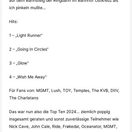
auf dem Bahnsteig der Ringbahn im Bahnhof Ostkreuz als
ich pinkeln mußte…
Hits:
1 – „Light Runner“
2 – „Going In Circles“
3 – „Glow“
4 – „Wish Me Away“
Für Fans von: MGMT, Lush, TOY, Temples, The KVB, DIIV,
The Charlatans
Das war nun also die Top Ten 2024… ziemlich poppig
insgesamt geraten und sonst zuverlässige Teilnehmer wie
Nick Cave, John Cale, Ride, Frøkedal, Oceanator, MGMT,