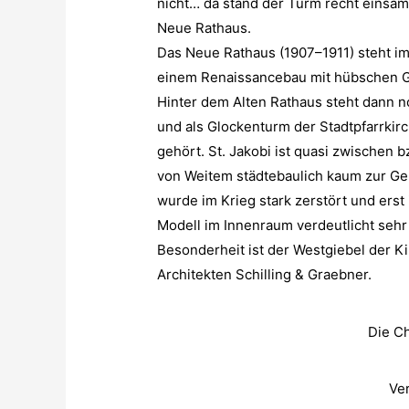
nicht… da stand der Turm recht einsam
Neue Rathaus.
Das Neue Rathaus (1907–1911) steht i
einem Renaissancebau mit hübschen G
Hinter dem Alten Rathaus steht dann n
und als Glockenturm der Stadtpfarrkirc
gehört. St. Jakobi ist quasi zwischen
von Weitem städtebaulich kaum zur Gelt
wurde im Krieg stark zerstört und erst
Modell im Innenraum verdeutlicht sehr 
Besonderheit ist der Westgiebel der Ki
Architekten Schilling & Graebner.
Die C
Ver