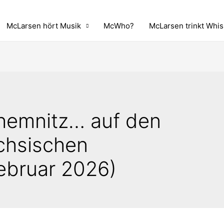
McLarsen hört Musik
McWho?
McLarsen trinkt Whis
hemnitz… auf den
chsischen
ebruar 2026)