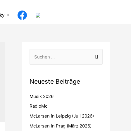
ky
S
u
c
h
Neueste Beiträge
e
Musik 2026
n
n
RadioMc
a
McLarsen in Leipzig (Juli 2026)
c
McLarsen in Prag (März 2026)