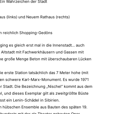
Ein Wahrzeichen der Stadt
aus (links) und Neuem Rathaus (rechts)
n reichlich Shopping-Gedöns
ng es gleich erst mal in die Innenstadt… auch
e Altstadt mit Fachwerkhäusern und Gassen mit
eine große Menge Beton mit überschaubaren Lücken
ie erste Station tatsächlich das 7 Meter hohe (mit
nnen schwere Karl-Marx-Monument. Es wurde 1971
er Stadt. Die Bezeichnung „Nischel“ kommt aus dem
, und dieses Exemplar gilt als zweitgrößte Büste
st ein Lenin-Schädel in Sibirien.
em hübschen Ensemble aus Bauten des späten 19.
rhunderts mit der als Theater gebauten Oper