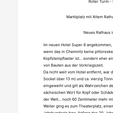
Roter Turm - 
Marktplatz mit Altem Rath
Neues Rathaus i
Im neuen Hotel Super 8 angekommen, gi
wenn das in Chemnitz keine pittoresk
Kopfsteinpflaster ist… sondern eher 
von Bauten aus der Vorkriegszeit.
Da nicht weit vom Hotel entfernt, war d
Sockel über 13 m) und ca. vierzig To
eingeweiht und gilt als Wahrzeichen d
sächsischen Wort für Kopf oder Schädel
der Welt… noch 60 Zentimeter mehr mis
Weiter ging es zum Theaterplatz, ein
Jahrhunderts bzw. Anfang des 20. Jah