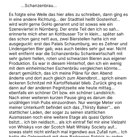
...Schanzenbrau...
Es folgte eine Weile das hier alles zu schreiben, dann ging es
in eine andere Richtung… der Stadtteil heißt Gostenhof…
wird wohl gerne GoHo genannt und ist sowas wie ein
Szeneviertel in Nürnberg. Der erste Teil den ich so sah…
erinnerte mich eher an Kottbusser Tor in klein… später sah
das schon ganz nett aus, zwei Bierstellen hatte ich mir
ausgeguckt: erst das Palais Schaumburg, wo es Zeltner und
Lindengarten Bier gab, was auch beides sehr gut war. Nicht
weit entfernt war die Schanzenbräu Schankwirtschaft mit
sehr gutem hellen, roten und schwarzen Bieren aus eigener
Produktion. Es war in diesem Hinterhof, den ich ein wenig
mit dem einheimischen Eschenbräu vergleichen könnte…
derart gemütlich, das ich meine Pläne für den Abend
änderte und dort auch gleich zum Abendbrot… sprich einem
leckeren Schnitzel mit Kartoffelsalat blieb. Zurück ging es
dann auf der anderen Pegnitzseite wie heute mittag…
ebenfalls ein schöner Ort bzw. ein schöner Landstrich.
Nach einer weiteren kurzen Pause ging es darum die
unzähligen Irish Pubs einzuordnen. Nur wenige Meter von
meiner Unterkunft befindet sich das „Thirsty Baker“… ein
stattlicher Laden, der sogar zu seinen stattlichen
Ausmassen noch eine weitere Etage als quasi Option
bsitzt… ich bin neidisch… als ich eintraf fiel mir eine Vielzahl
von Whiskys von der Scotch Malt Whisky Society auf…
sowas steht nicht einfach mal irgendwo aus Zufall rum… Ich
hatte die Gelegenheit mit dem Barkeeper Patrick zu reden