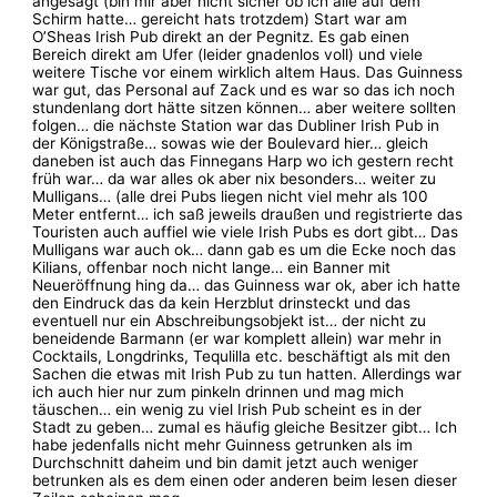
angesagt (bin mir aber nicht sicher ob ich alle auf dem
Schirm hatte… gereicht hats trotzdem) Start war am
O’Sheas Irish Pub direkt an der Pegnitz. Es gab einen
Bereich direkt am Ufer (leider gnadenlos voll) und viele
weitere Tische vor einem wirklich altem Haus. Das Guinness
war gut, das Personal auf Zack und es war so das ich noch
stundenlang dort hätte sitzen können… aber weitere sollten
folgen… die nächste Station war das Dubliner Irish Pub in
der Königstraße… sowas wie der Boulevard hier… gleich
daneben ist auch das Finnegans Harp wo ich gestern recht
früh war… da war alles ok aber nix besonders… weiter zu
Mulligans… (alle drei Pubs liegen nicht viel mehr als 100
Meter entfernt… ich saß jeweils draußen und registrierte das
Touristen auch auffiel wie viele Irish Pubs es dort gibt… Das
Mulligans war auch ok… dann gab es um die Ecke noch das
Kilians, offenbar noch nicht lange… ein Banner mit
Neueröffnung hing da… das Guinness war ok, aber ich hatte
den Eindruck das da kein Herzblut drinsteckt und das
eventuell nur ein Abschreibungsobjekt ist… der nicht zu
beneidende Barmann (er war komplett allein) war mehr in
Cocktails, Longdrinks, Tequlilla etc. beschäftigt als mit den
Sachen die etwas mit Irish Pub zu tun hatten. Allerdings war
ich auch hier nur zum pinkeln drinnen und mag mich
täuschen… ein wenig zu viel Irish Pub scheint es in der
Stadt zu geben… zumal es häufig gleiche Besitzer gibt… Ich
habe jedenfalls nicht mehr Guinness getrunken als im
Durchschnitt daheim und bin damit jetzt auch weniger
betrunken als es dem einen oder anderen beim lesen dieser