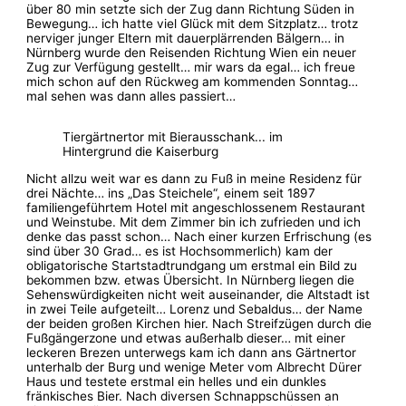
über 80 min setzte sich der Zug dann Richtung Süden in
Bewegung… ich hatte viel Glück mit dem Sitzplatz… trotz
nerviger junger Eltern mit dauerplärrenden Bälgern… in
Nürnberg wurde den Reisenden Richtung Wien ein neuer
Zug zur Verfügung gestellt… mir wars da egal… ich freue
mich schon auf den Rückweg am kommenden Sonntag…
mal sehen was dann alles passiert…
Tiergärtnertor mit Bierausschank... im
Hintergrund die Kaiserburg
Nicht allzu weit war es dann zu Fuß in meine Residenz für
drei Nächte… ins „Das Steichele“, einem seit 1897
familiengeführtem Hotel mit angeschlossenem Restaurant
und Weinstube. Mit dem Zimmer bin ich zufrieden und ich
denke das passt schon… Nach einer kurzen Erfrischung (es
sind über 30 Grad… es ist Hochsommerlich) kam der
obligatorische Startstadtrundgang um erstmal ein Bild zu
bekommen bzw. etwas Übersicht. In Nürnberg liegen die
Sehenswürdigkeiten nicht weit auseinander, die Altstadt ist
in zwei Teile aufgeteilt… Lorenz und Sebaldus… der Name
der beiden großen Kirchen hier. Nach Streifzügen durch die
Fußgängerzone und etwas außerhalb dieser… mit einer
leckeren Brezen unterwegs kam ich dann ans Gärtnertor
unterhalb der Burg und wenige Meter vom Albrecht Dürer
Haus und testete erstmal ein helles und ein dunkles
fränkisches Bier. Nach diversen Schnappschüssen an