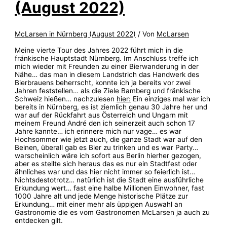
(August 2022)
McLarsen in Nürnberg (August 2022)
/ Von
McLarsen
Meine vierte Tour des Jahres 2022 führt mich in die
fränkische Hauptstadt Nürnberg. Im Anschluss treffe ich
mich wieder mit Freunden zu einer Bierwanderung in der
Nähe… das man in diesem Landstrich das Handwerk des
Bierbrauens beherrscht, konnte ich ja bereits vor zwei
Jahren feststellen… als die Ziele Bamberg und fränkische
Schweiz hießen… nachzulesen
hier:
Ein einziges mal war ich
bereits in Nürnberg, es ist ziemlich genau 30 Jahre her und
war auf der Rückfahrt aus Österreich und Ungarn mit
meinem Freund André den ich seinerzeit auch schon 17
Jahre kannte… ich erinnere mich nur vage… es war
Hochsommer wie jetzt auch, die ganze Stadt war auf den
Beinen, überall gab es Bier zu trinken und es war Party…
warscheinlich wäre ich sofort aus Berlin hierher gezogen,
aber es stellte sich heraus das es nur ein Stadtfest oder
ähnliches war und das hier nicht immer so feierlich ist…
Nichtsdestotrotz… natürlich ist die Stadt eine ausführliche
Erkundung wert… fast eine halbe Millionen Einwohner, fast
1000 Jahre alt und jede Menge historische Plätze zur
Erkundung… mit einer mehr als üppigen Auswahl an
Gastronomie die es vom Gastronomen McLarsen ja auch zu
entdecken gilt.