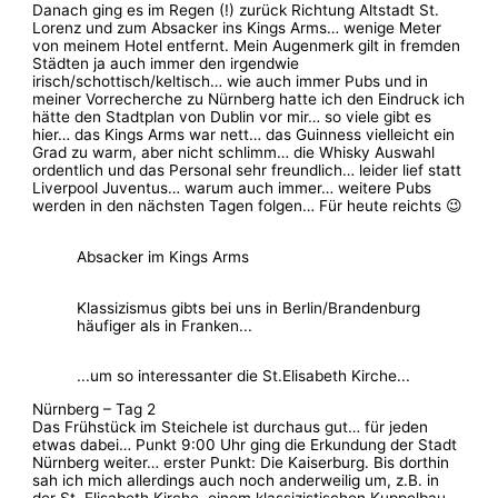
Danach ging es im Regen (!) zurück Richtung Altstadt St.
Lorenz und zum Absacker ins Kings Arms… wenige Meter
von meinem Hotel entfernt. Mein Augenmerk gilt in fremden
Städten ja auch immer den irgendwie
irisch/schottisch/keltisch… wie auch immer Pubs und in
meiner Vorrecherche zu Nürnberg hatte ich den Eindruck ich
hätte den Stadtplan von Dublin vor mir… so viele gibt es
hier… das Kings Arms war nett… das Guinness vielleicht ein
Grad zu warm, aber nicht schlimm… die Whisky Auswahl
ordentlich und das Personal sehr freundlich… leider lief statt
Liverpool Juventus… warum auch immer… weitere Pubs
werden in den nächsten Tagen folgen… Für heute reichts 😉
Absacker im Kings Arms
Klassizismus gibts bei uns in Berlin/Brandenburg
häufiger als in Franken...
...um so interessanter die St.Elisabeth Kirche...
Nürnberg – Tag 2
Das Frühstück im Steichele ist durchaus gut… für jeden
etwas dabei… Punkt 9:00 Uhr ging die Erkundung der Stadt
Nürnberg weiter… erster Punkt: Die Kaiserburg. Bis dorthin
sah ich mich allerdings auch noch anderweilig um, z.B. in
der St. Elisabeth Kirche, einem klassizistischen Kuppelbau