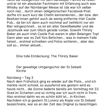
und er ist ein absoluter Fachmann mit Erfahrung auch was
Whisky auf der Nürnberger Messe ist (da war ich selber
noch nie)… durch einen obligatorischen Facebook-Post
durfte ich auch kurz die Chefin kennenlernen… der bzw. den
Besitzer:innen gehört auch da wenig entfernte Irish Castle
Pub… da bin ich dann auch nochmal auf (wirklich) nur ein
Bier reingeschneit… es ist ein alter Gewölbekeller und die
Jazzmusik war zum Glück gerade vorbei. Sowohl Thirsty
Baker als auch Irish Castle Pub waren in allen Belangen Top!
Dann aber war es Zeit fürs Bettchen… was in meinem Falle
heisst… erstmal schreiben und Fotos sortieren… aber das
soll so… immer aktuell…
Eine tolle Entdeckung: The Thirsty Baker
Der gewaltige Umgangschor der St.Sebald
Kirche
Nürnberg – Tag 3
Nach dem Frühstück ging es wieder auf die Piste… und ich
merkte recht schnell, so ausufernd wie gestern wird es
heute nicht… die Sonne ballerte bereits am Vormittag mit 33
Grad im Schatten und so richtig war ich auch nicht in Form.
Also erstmal dahin wo es schön kühl ist… in Kirchen.
Nachdem ich ja gestern St.Lorenz als Kopie von St.Sebald
bezeichnete, war es an der Zeit das Original zu besichtigen.