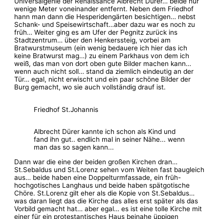
Universalgenie der Renaissance Albrecht Dürer… beide nur
wenige Meter voneinander entfernt. Neben dem Friedhof
hann man dann die Hesperidengärten besichtigen… nebst
Schank- und Speisewirtschaft…aber dazu war es noch zu
früh… Weiter ging es am Ufer der Pegnitz zurück ins
Stadtzentrum… über den Henkerssteig, vorbei am
Bratwurstmuseum (ein wenig bedauere ich hier das ich
keine Bratwurst mag…) zu einem Parkhaus von dem ich
weiß, das man von dort oben gute Bilder machen kann…
wenn auch nicht soll… stand da ziemlich eindeutig an der
Tür… egal, nicht erwischt und ein paar schöne Bilder der
Burg gemacht, wo sie auch vollständig drauf ist.
Friedhof St.Johannis
Albrecht Dürer kannte ich schon als Kind und
fand ihn gut.. endlich mal in seiner Nähe... wenn
man das so sagen kann...
Dann war die eine der beiden großen Kirchen dran…
St.Sebaldus und St.Lorenz sehen vom Weiten fast baugleich
aus… beide haben eine Doppelturmfassade, ein früh-
hochgotisches Langhaus und beide haben spätgotische
Chöre. St.Lorenz gilt eher als die Kopie von St.Sebaldus…
was daran liegt das die Kirche das alles erst später als das
Vorbild gemacht hat… aber egal… es ist eine tolle Kirche mit
einer für ein protestantisches Haus beinahe üppigen