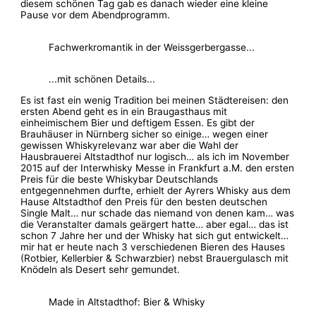
diesem schönen Tag gab es danach wieder eine kleine
Pause vor dem Abendprogramm.
Fachwerkromantik in der Weissgerbergasse...
...mit schönen Details...
Es ist fast ein wenig Tradition bei meinen Städtereisen: den
ersten Abend geht es in ein Braugasthaus mit
einheimischem Bier und deftigem Essen. Es gibt der
Brauhäuser in Nürnberg sicher so einige… wegen einer
gewissen Whiskyrelevanz war aber die Wahl der
Hausbrauerei Altstadthof nur logisch… als ich im November
2015 auf der Interwhisky Messe in Frankfurt a.M. den ersten
Preis für die beste Whiskybar Deutschlands
entgegennehmen durfte, erhielt der Ayrers Whisky aus dem
Hause Altstadthof den Preis für den besten deutschen
Single Malt… nur schade das niemand von denen kam… was
die Veranstalter damals geärgert hatte… aber egal… das ist
schon 7 Jahre her und der Whisky hat sich gut entwickelt…
mir hat er heute nach 3 verschiedenen Bieren des Hauses
(Rotbier, Kellerbier & Schwarzbier) nebst Brauergulasch mit
Knödeln als Desert sehr gemundet.
Made in Altstadthof: Bier & Whisky