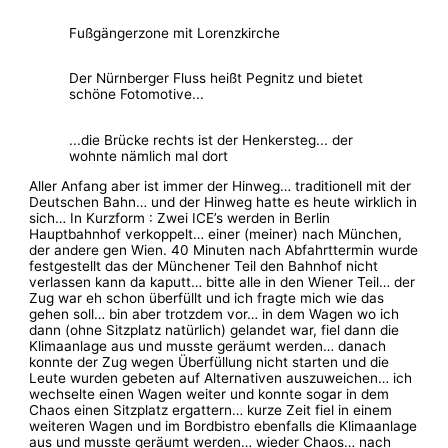
Fußgängerzone mit Lorenzkirche
Der Nürnberger Fluss heißt Pegnitz und bietet
schöne Fotomotive...
...die Brücke rechts ist der Henkersteg... der
wohnte nämlich mal dort
Aller Anfang aber ist immer der Hinweg… traditionell mit der
Deutschen Bahn… und der Hinweg hatte es heute wirklich in
sich… In Kurzform : Zwei ICE’s werden in Berlin
Hauptbahnhof verkoppelt… einer (meiner) nach München,
der andere gen Wien. 40 Minuten nach Abfahrttermin wurde
festgestellt das der Münchener Teil den Bahnhof nicht
verlassen kann da kaputt… bitte alle in den Wiener Teil… der
Zug war eh schon überfüllt und ich fragte mich wie das
gehen soll… bin aber trotzdem vor… in dem Wagen wo ich
dann (ohne Sitzplatz natürlich) gelandet war, fiel dann die
Klimaanlage aus und musste geräumt werden… danach
konnte der Zug wegen Überfüllung nicht starten und die
Leute wurden gebeten auf Alternativen auszuweichen… ich
wechselte einen Wagen weiter und konnte sogar in dem
Chaos einen Sitzplatz ergattern… kurze Zeit fiel in einem
weiteren Wagen und im Bordbistro ebenfalls die Klimaanlage
aus und musste geräumt werden… wieder Chaos… nach