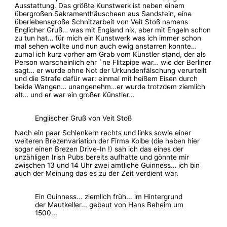
Ausstattung. Das größte Kunstwerk ist neben einem
übergroßen Sakramenthäuscheen aus Sandstein, eine
überlebensgroße Schnitzarbeit von Veit Stoß namens
Englicher Gruß… was mit England nix, aber mit Engeln schon
zu tun hat… für mich ein Kunstwerk was ich immer schon
mal sehen wollte und nun auch ewig anstarren konnte…
zumal ich kurz vorher am Grab vom Künstler stand, der als
Person warscheinlich ehr `ne Flitzpipe war… wie der Berliner
sagt… er wurde ohne Not der Urkundenfälschung verurteilt
und die Strafe dafür war: einmal mit heißem Eisen durch
beide Wangen… unangenehm…er wurde trotzdem ziemlich
alt… und er war ein großer Künstler…
Englischer Gruß von Veit Stoß
Nach ein paar Schlenkern rechts und links sowie einer
weiteren Brezenvariation der Firma Kolbe (die haben hier
sogar einen Brezen Drive-In !) sah ich das eines der
unzähligen Irish Pubs bereits aufhatte und gönnte mir
zwischen 13 und 14 Uhr zwei amtliche Guinness… ich bin
auch der Meinung das es zu der Zeit verdient war.
Ein Guinness... ziemlich früh... im Hintergrund
der Mautkeller... gebaut von Hans Beheim um
1500...