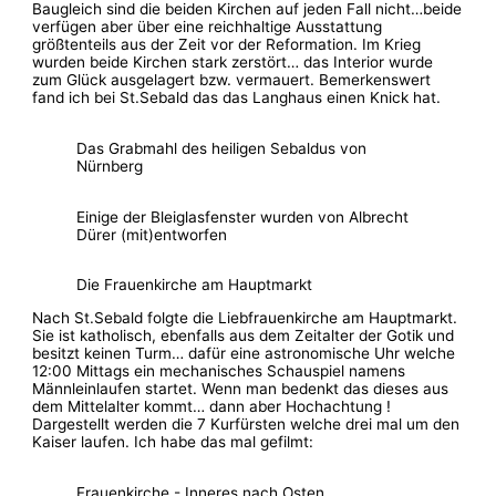
Baugleich sind die beiden Kirchen auf jeden Fall nicht…beide
verfügen aber über eine reichhaltige Ausstattung
größtenteils aus der Zeit vor der Reformation. Im Krieg
wurden beide Kirchen stark zerstört… das Interior wurde
zum Glück ausgelagert bzw. vermauert. Bemerkenswert
fand ich bei St.Sebald das das Langhaus einen Knick hat.
Das Grabmahl des heiligen Sebaldus von
Nürnberg
Einige der Bleiglasfenster wurden von Albrecht
Dürer (mit)entworfen
Die Frauenkirche am Hauptmarkt
Nach St.Sebald folgte die Liebfrauenkirche am Hauptmarkt.
Sie ist katholisch, ebenfalls aus dem Zeitalter der Gotik und
besitzt keinen Turm… dafür eine astronomische Uhr welche
12:00 Mittags ein mechanisches Schauspiel namens
Männleinlaufen startet. Wenn man bedenkt das dieses aus
dem Mittelalter kommt… dann aber Hochachtung !
Dargestellt werden die 7 Kurfürsten welche drei mal um den
Kaiser laufen. Ich habe das mal gefilmt:
Frauenkirche - Inneres nach Osten