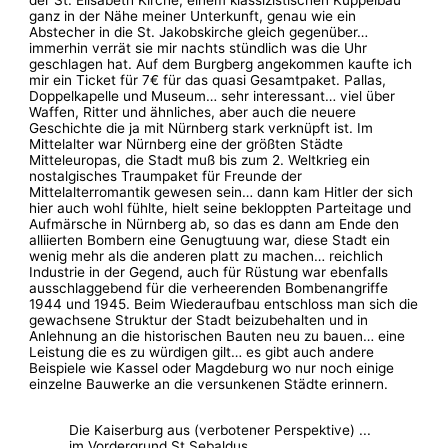
ganz in der Nähe meiner Unterkunft, genau wie ein
Abstecher in die St. Jakobskirche gleich gegenüber…
immerhin verrät sie mir nachts stündlich was die Uhr
geschlagen hat. Auf dem Burgberg angekommen kaufte ich
mir ein Ticket für 7€ für das quasi Gesamtpaket. Pallas,
Doppelkapelle und Museum… sehr interessant… viel über
Waffen, Ritter und ähnliches, aber auch die neuere
Geschichte die ja mit Nürnberg stark verknüpft ist. Im
Mittelalter war Nürnberg eine der größten Städte
Mitteleuropas, die Stadt muß bis zum 2. Weltkrieg ein
nostalgisches Traumpaket für Freunde der
Mittelalterromantik gewesen sein… dann kam Hitler der sich
hier auch wohl fühlte, hielt seine bekloppten Parteitage und
Aufmärsche in Nürnberg ab, so das es dann am Ende den
alliierten Bombern eine Genugtuung war, diese Stadt ein
wenig mehr als die anderen platt zu machen… reichlich
Industrie in der Gegend, auch für Rüstung war ebenfalls
ausschlaggebend für die verheerenden Bombenangriffe
1944 und 1945. Beim Wiederaufbau entschloss man sich die
gewachsene Struktur der Stadt beizubehalten und in
Anlehnung an die historischen Bauten neu zu bauen… eine
Leistung die es zu würdigen gilt… es gibt auch andere
Beispiele wie Kassel oder Magdeburg wo nur noch einige
einzelne Bauwerke an die versunkenen Städte erinnern.
Die Kaiserburg aus (verbotener Perspektive) ...
im Vordergrund St.Sebaldus...